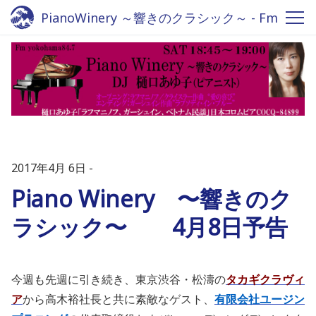
PianoWinery ～響きのクラシック～ - Fm
yokohama 84.7
2017年4月 6日
Piano Winery 〜響きのク
ラシック〜 4月8日予告
今週も先週に引き続き、東京渋谷・松濤の
タカギクラヴィ
ア
から高木裕社長と共に素敵なゲスト、
有限会社ユージン