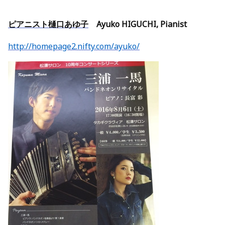
ピアニスト樋口あゆ子
Ayuko HIGUCHI, Pianist
http://homepage2.nifty.com/ayuko/