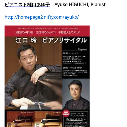
ピアニスト樋口あゆ子
Ayuko HIGUCHI, Pianist
http://homepage2.nifty.com/ayuko/