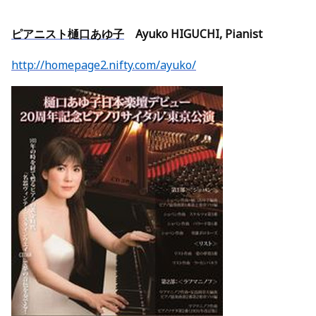
ピアニスト樋口あゆ子
Ayuko HIGUCHI, Pianist
http://homepage2.nifty.com/ayuko/