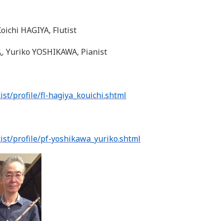
HAGIYA, Flutist
ko YOSHIKAWA, Pianist
ist/profile/fl-hagiya_kouichi.shtml
tist/profile/pf-yoshikawa_yuriko.shtml