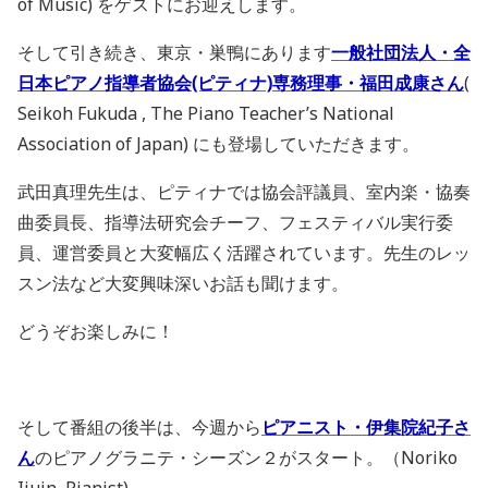
of Music) をゲストにお迎えします。
そして引き続き、東京・巣鴨にあります
一般社団法人・全
日本ピアノ指導者協会(ピティナ)専務理事・福田成康さん
(
Seikoh Fukuda , The Piano Teacher’s National
Association of Japan) にも登場していただきます。
武田真理先生は、ピティナでは協会評議員、室内楽・協奏
曲委員長、指導法研究会チーフ、フェスティバル実行委
員、運営委員と大変幅広く活躍されています。先生のレッ
スン法など大変興味深いお話も聞けます。
どうぞお楽しみに！
そして番組の後半は、今週から
ピアニスト・伊集院紀子さ
ん
のピアノグラニテ・シーズン２がスタート。（Noriko