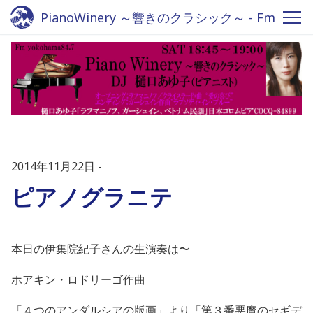
PianoWinery ～響きのクラシック～ - Fm
yokohama 84.7
2014年11月22日
ピアノグラニテ
本日の伊集院紀子さんの生演奏は〜
ホアキン・ロドリーゴ作曲
「４つのアンダルシアの版画」より「第３番悪魔のセギデ