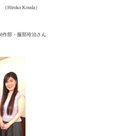
 （
Hiroko Kouda
）
制作部・服部玲治さん