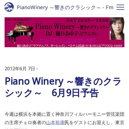
PianoWinery ～響きのクラシック～ - Fm
yokohama 84.7
2012年6月 7日
Piano Winery ～響きのクラ
シック～ 6月9日予告
今週は横浜を本拠に置く神奈川フィルハーモニー管弦楽団
の主席チェロ奏者の
山本裕康
氏
をゲストにお迎えし、東京