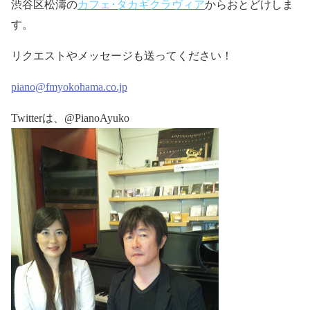
渋谷区松濤の
カフェ･タカギクラヴィア
からおとどけしま
す。
リクエストやメッセージも送ってください！
piano@fmyokohama.co.jp
Twitter
は、
@PianoAyuko