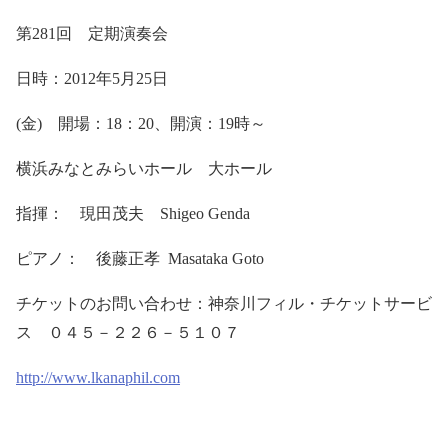
第
281
回 定期演奏会
日時：
2012
年
5
月
25
日
(
金
)
開場：
18
：
20
、開演：
19
時～
横浜みなとみらいホール 大ホール
指揮： 現田茂夫
Shigeo Genda
ピアノ： 後藤正孝
Masataka Goto
チケットのお問い合わせ：神奈川フィル・チケットサービ
ス ０４５－２２６－５１０７
http://www.lkanaphil.com