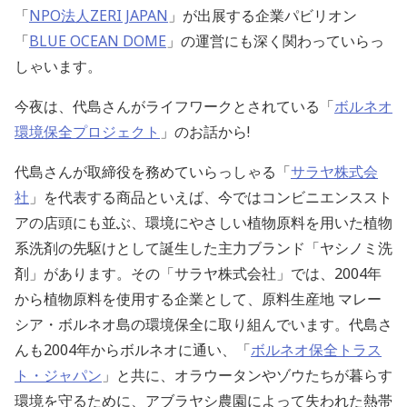
「
NPO法人ZERI JAPAN
」が出展する企業パビリオン
「
BLUE OCEAN DOME
」の運営にも深く関わっていらっ
しゃいます。
今夜は、代島さんがライフワークとされている「
ボルネオ
環境保全プロジェクト
」のお話から!
代島さんが取締役を務めていらっしゃる「
サラヤ株式会
社
」を代表する商品といえば、今ではコンビニエンススト
アの店頭にも並ぶ、環境にやさしい植物原料を用いた植物
系洗剤の先駆けとして誕生した主力ブランド「ヤシノミ洗
剤」があります。その「サラヤ株式会社」では、2004年
から植物原料を使用する企業として、原料生産地 マレー
シア・ボルネオ島の環境保全に取り組んでいます。代島さ
んも2004年からボルネオに通い、「
ボルネオ保全トラス
ト・ジャパン
」と共に、オラウータンやゾウたちが暮らす
環境を守るために、アブラヤシ農園によって失われた熱帯