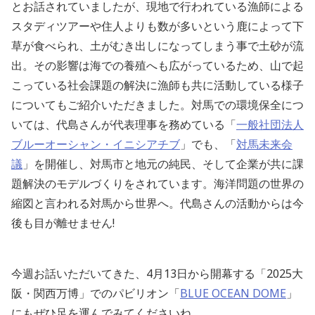
とお話されていましたが、現地で行われている漁師による
スタディツアーや住人よりも数が多いという鹿によって下
草が食べられ、土がむき出しになってしまう事で土砂が流
出。その影響は海での養殖へも広がっているため、山で起
こっている社会課題の解決に漁師も共に活動している様子
についてもご紹介いただきました。対馬での環境保全につ
いては、代島さんが代表理事を務めている「
一般社団法人
ブルーオーシャン・イニシアチブ
」でも、「
対馬未来会
議
」を開催し、対馬市と地元の純民、そして企業が共に課
題解決のモデルづくりをされています。海洋問題の世界の
縮図と言われる対馬から世界へ。代島さんの活動からは今
後も目が離せません!
今週お話いただいてきた、4月13日から開幕する「2025大
阪・関西万博」でのパビリオン「
BLUE OCEAN DOME
」
にもぜひ足を運んでみてくださいね。