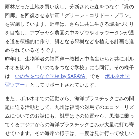
雨林だった土地を買い戻し、分断された森をつなぐ「緑の
回廊」を回復させる計画「グリーン・コリドー・プラン」
を実施しています。近年は、さらに共に生きる環境づくり
を目指し、アブラヤシ農園の中をゾウやオラウータンが通
る道を積極的に作り、餌となる果樹などを植える計画も進
められているそうです。
昨年は、生物学者の福岡伸一教授と中高生たちと共にボル
ネオを訪れ、「いのちをつなぐ学校」にも同行。その様子
は「
いのちをつなぐ学校 by SARAYA
」でも「
ボルネオ学
習ツアー
」としてリポートされています。
また、ボルネオでの活動から、海洋プラスチックごみの問
題に迫る活動として、九州は福岡の対馬でのエコツーリズ
ムについてのお話にも。対馬はその位置から、黒潮に乗っ
てくるアジアからの海洋プラスチックごみが大量に打ち寄
せています。その海岸の様子は、一度は見に行って欲しい