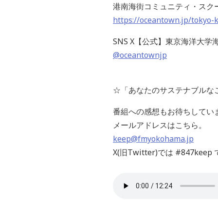
港南海街コミュニティ・スク
https://oceantown.jp/tokyo-
SNS X【公式】東京海洋大
@oceantownjp
☆「あなたのサステナブルな
番組への感想もお待ちしてい
メールアドレスはこちら。
keep@fmyokohama.jp
X(旧Twitter)では #847