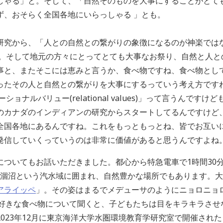
しゃる」と。そして、「自然そのものを大事にすることがとて
ず、おそらく全国各地にいらっしゃる 」とも。
研究から、「人との自然との繋がりの象徴になるのが神楽では
ね。そして地元の方々にとってとても大事なお祭り、自然と人と
事と、またそこには恵みと言うか、食べ物ですね、食べ物とし
ったその人と自然との繋がりを大事にするっていう考え方ですね
ョナルバリュー(relational values)」って言うんで
のカナダのインディアンの研究からスタートしてるんですけど
全国各地にあるんですね。これをもっともっとね、皆でお互い
発信していくっていうのは非常に価値があると思うんですよね
についてもお話いただきました。都心から特急電車で1時間30
 、涸沼という汽水域に囲まれ、自然豊かな場所でもあります。
アライッペ
」。その姿はまるでメデューサのようにニョロニョ
に好きな食べ物について聞くと、子どもたちは目をキラキラさせ
023年12月に東京海洋大学水圏環境教育学研究室で開催され