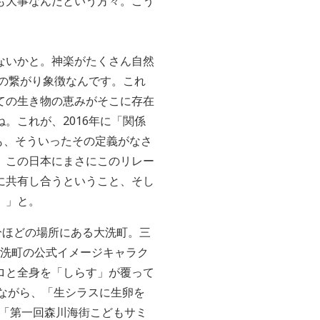
も大事なんだという方々。こう
ないかと。神楽がたくさん自然
の繋がり象徴なんです。これ
ての生き物の恵みがそこに存在
。これが、2016年に「関係
すけども、そういったその定義がなさ
、この日本にまさにこのリレー
に共有し合うということ、そし
。」と。
分ほどの場所にある大洗町。三
大洗町の公式イメージキャラク
ロと全身を「しらす」が覆って
ながら、「生シラスに生卵を
た「第一回森川海街こどもサミ