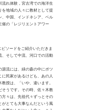
川流れ体験，宮古湾での海洋生
りを地域の人々に教材として提
ン、中国、インドネシア、ベル
主催の「レジリエントアワー
のエピソードをご紹介いただきま
流、そして中流、河口での活動
の源流には、緑の森の中にポツ
こに民家があるけども、あの人
木教授は、「いや、違います。
だそうです。その時、佐々木教
の方々は、先祖代々ずっとその
とがとても大事なんだという風