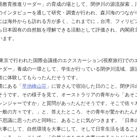
境教育推進リーダー」の育成の場として、閉伊川の源流探索，
のインタビューを通して研究・調査が行われ、森川海のつなが
には海外からも訪れる方が多く、これまでに，台湾、フィリピ
ら日本固有の自然観を理解できる活動として評価され、内閣府
います。
、東京で行われた国際会議後のエクスカーション(視察旅行)で
ーダー」養成の一環として、学生が行っている閉伊川流域、源
者に体験してもらったんだそうです。
麓にある「
早池峰山荘
」に皆さんで宿泊した日のこと。閉伊川
そうです。その様子を見て、オーストラリアの青年から「あそ
レンジャーですか」と質問があったんだそうです。そこで佐々
一般の方々です。」と、答えたところ、その青年が驚かれたん
不思議に思ったのと同時に、あることに気がつきます。「日本
大事にして、自然環境を大事にして、そして日常生活を送るこ