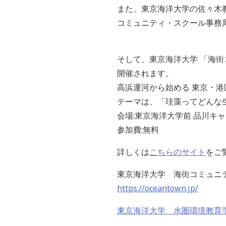
また、東京海洋大学の佐々木
コミュニティ・スクール事務
そして、東京海洋大学 「海
開催されます。
高浜運河から始める 東京・
テーマは、「珪藻ってどんな
会場
:
東京海洋大学前 品川キャ
参加費
:
無料
詳しくは
こちらのサイト
をご
東京海洋大学 海街コミュニ
https://oceantown.jp/
東京海洋大学 水圏環境教育