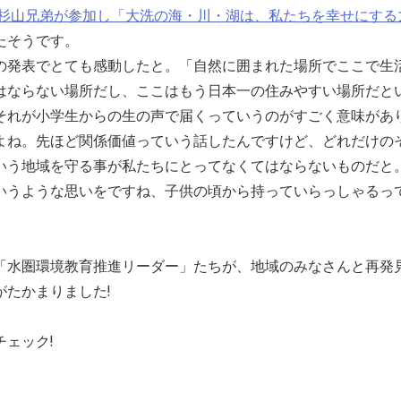
 杉山兄弟が参加し「大洗の海・川・湖は、私たちを幸せにする
たそうです。
の発表でとても感動したと。「自然に囲まれた場所でここで生
はならない場所だし、ここはもう日本一の住みやすい場所だと
それが小学生からの生の声で届くっていうのがすごく意味があ
よね。先ほど関係価値っていう話したんですけど、どれだけの
いう地域を守る事が私たちにとってなくてはならないものだと
いうような思いをですね、子供の頃から持っていらっしゃるっ
。
「水圏環境教育推進リーダー」たちが、地域のみなさんと再発
たかまりました!
ェック!