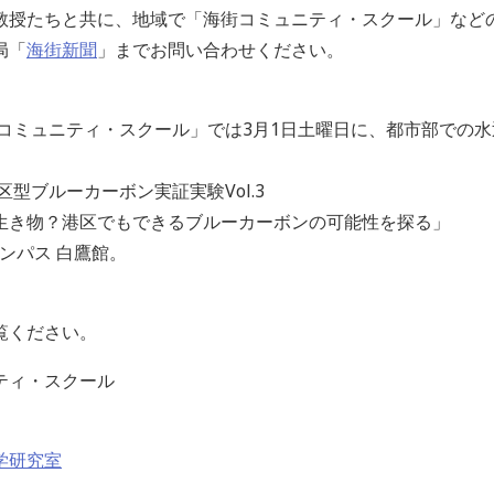
教授たちと共に、地域で「海街コミュニティ・スクール」など
局「
海街新聞
」までお問い合わせください。
街コミュニティ・スクール」では
3
月
1
日土曜日に、都市部での水
港区型ブルーカーボン実証実験
Vol.3
生き物？港区でもできるブルーカーボンの可能性を探る」
ンパス 白鷹館。
覧ください。
ティ・スクール
学研究室