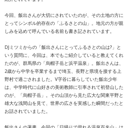
今回、飯出さんが大切にされていたのが、その土地の方に
とってシンボル的存在の「ふるさとの山」。地元の方が親
しみを込めて呼んでいる名前も書き記されています。
DJミツミからの「飯出さんにとってふるさとの山は?」と
いう質問に、今回は、本でもご紹介していると教えてくれ
たのが、群馬県の「烏帽子岳と浜平温泉」。飯出さんは、
2歳から中学を卒業するまで埼玉、長野と県境を接する上
野村で過ごされました。V字谷に暮らしていた飯出少年
は、中学時代に山好きの美術教師に引率されて初登山した
のが、「烏帽子岳」。その山頂から見た広大な関東平野と
雄大な浅間山を見て、世界の広さを実感した瞬間だったと
お話されていました。
飯出さんの著書、今回の「日帰りで登れる温泉百名山」は