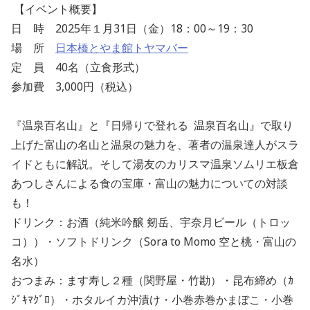
【イベント概要】
日 時 2025年１月31日（金）18：00～19：30
場 所
日本橋とやま館トヤマバー
定 員 40名（立食形式）
参加費 3,000円（税込）
『温泉百名山』と『日帰りで登れる 温泉百名山』で取り
上げた富山の名山と温泉の魅力を、著者の温泉達人がスラ
イドともに解説。そして湯友のカリスマ温泉ソムリエ板倉
あつしさんによる食の宝庫・富山の魅力についての対談
も！
ドリンク：お酒（純米吟醸 剱岳、宇奈月ビール（トロッ
コ））・ソフトドリンク（Sora to Momo 空と桃・富山の
名水）
おつまみ：ます寿し２種（関野屋・竹勘）・昆布締め（ｶ
ｼﾞｷﾏｸﾞﾛ）・ホタルイカ沖漬け・小巻赤巻かまぼこ・小巻