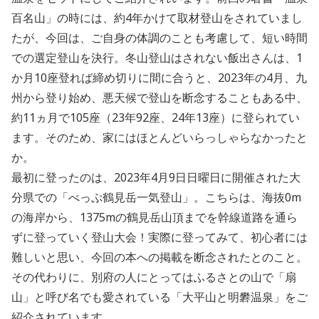
百名山」の時には、約4年かけて取材登山をされていまし
たが、今回は、ご自身の体調のことも考慮して、短い時間
での選定登山を決行。冬山登山はされない飯出さんは、1
か月10座登れば締め切りに間に合うと、2023年の4月、九
州から登り始め、悪天候で登山を断念することもある中、
約11ヵ月で105座（23年92座、24年13座）に登られてい
ます。そのため、家にはほとんどいらっしゃらなかったと
か。
最初に登ったのは、2023年4月9日日曜日に開催された大
分県での「べっぷ鶴見岳一気登山」。こちらは、海抜0m
の海岸から、1375mの鶴見岳山頂までを幹線道路を通ら
ずに登っていく登山大会！実際に登ってみて、初心者には
難しいと思い、今回の本への掲載を断念されたとのこと。
その代わりに、別府の人にとってはふるさとの山で「扇
山」と呼び名でも愛されている「大平山と明礬温泉」をご
紹介されています。