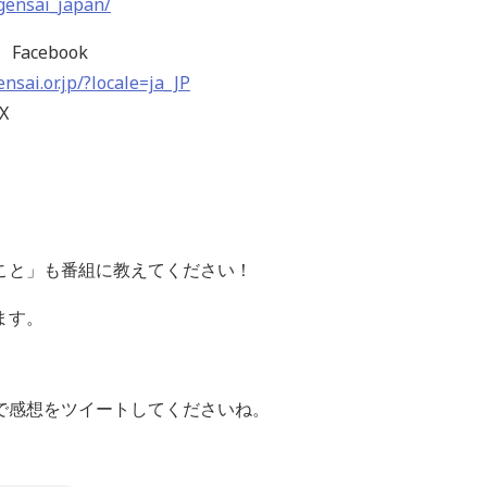
gensai_japan/
acebook
sai.or.jp/?locale=ja_JP
X
こと」も番組に教えてください！
ます。
keep で感想をツイートしてくださいね。