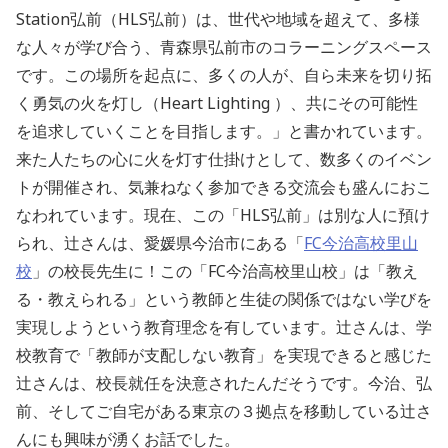
Station弘前（HLS弘前）は、世代や地域を超えて、多様
な人々が学び合う、青森県弘前市のコラーニングスペース
です。この場所を起点に、多くの人が、自ら未来を切り拓
く勇気の火を灯し（Heart Lighting ）、共にその可能性
を追求していくことを目指します。」と書かれています。
来た人たちの心に火を灯す仕掛けとして、数多くのイベン
トが開催され、気兼ねなく参加できる交流会も盛んにおこ
なわれています。現在、この「HLS弘前」は別な人に預け
られ、辻さんは、愛媛県今治市にある「
FC今治高校里山
校
」の校長先生に！この「FC今治高校里山校」は「教え
る・教えられる」という教師と生徒の関係ではない学びを
実現しようという教育理念を有しています。辻さんは、学
校教育で「教師が支配しない教育」を実現できると感じた
辻さんは、校長就任を決意されたんだそうです。今治、弘
前、そしてご自宅がある東京の３拠点を移動している辻さ
んにも興味が湧くお話でした。