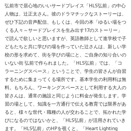
弘前市で居心地のいいサードプレイス「HLS弘前」の中心
人物は、辻正太さん。彼のドラマチックなストーリーは、
ぜひ下記の音声配信、もしくは、今回の本「ゆるい場をつ
くる人々～サードプレイスを生み出す17のストーリー」
で読んで欲しいと思いますが、英語教師として進学校で子
どもたちと共に学びの場を作っていた辻さんは、新しい学
校の形を求めて、街を学びの場にと、ご自身の知り合いの
いない街 弘前で作られました。「HLS弘前」では、「コ
ラーニングスペース」ということで、学生の皆さんが自習
するために集まってくる場所です。基本学生の利用料は無
料。もちろん、ワーキングスペースとして利用する大人の
皆さんは、通常の施設と同じように料金が発生します。学
習の場として、知識を一方通行で伝える教育では限界があ
ると、様々な世代・職種の人が交わることで、拓かれた学
びになるのではないかと、「HLS弘前」が活用されていき
ます。「HLS弘前」のHPを覗くと、「Heart Lighting