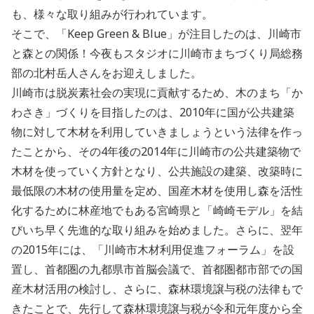
も、様々な取り組みが行われています。
そこで、「Keep Green & Blue」が注目したのは、川崎市
と森との関係！今夜もスタジオに川崎市まちづくり局総務
部の北村岳人さんをお迎えしました。
川崎市は脱炭素社会の実現に貢献するため、木のまち「か
わさき」づくりを目指したのは、2010年に国が公共建築
物に対して木材を利用していきましょうという法律を作っ
たことから、その4年後の2014年に川崎市の公共建築物で
木材を使っていく方針となり、公共施設の建築、改築時に
最低限の木材の使用量を定め、国産木材を使用し森を活性
化するために林産地でもある宮崎県と「崎崎モデル」を結
びいち早く先進的な取り組みを始めました。さらに、翌年
の2015年には、「川崎市木材利用促進フォーラム」を設
置し、首都圏の九都県市首脳会議で、首都圏都市部での国
産木材活用の検討し、さらに、森林環境譲与税の法律もで
きたことで、先行して森林環境譲与税が令和元年度から全