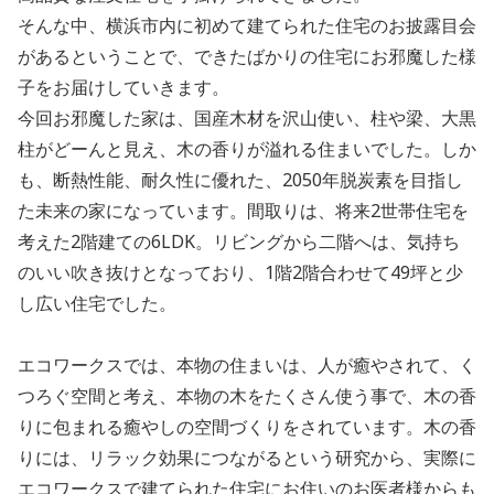
そんな中、横浜市内に初めて建てられた住宅のお披露目会
があるということで、できたばかりの住宅にお邪魔した様
子をお届けしていきます。
今回お邪魔した家は、国産木材を沢山使い、
柱や梁、大黒
柱がどーんと見え、木の香りが溢れる住まいでした。しか
も、断熱性能、耐久性に優れた、2050年脱炭素を目指し
た未来の家になっています。間取りは、将来2世帯住宅を
考えた2階建ての6LDK。リビングから二階へは、気持ち
のいい吹き抜けとなっており、1階2階合わせて49坪と少
し広い住宅でした。
エコワークスでは、本物の住まいは、人が癒やされて、く
つろぐ空間と考え、本物の木をたくさん使う事で、木の香
りに包まれる癒やしの空間づくりをされています。木の香
りには、リラック効果につながるという研究から、実際に
エコワークスで建てられた住宅にお住いのお医者様からも