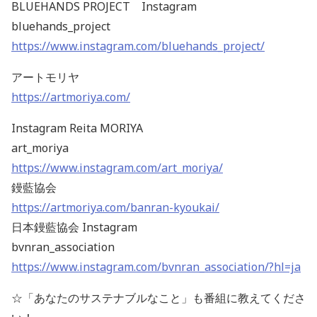
BLUEHANDS PROJECT Instagram
bluehands_project
https://www.instagram.com/bluehands_project/
アートモリヤ
https://artmoriya.com/
Instagram Reita MORIYA
art_moriya
https://www.instagram.com/art_moriya/
鏝藍協会
https://artmoriya.com/banran-kyoukai/
日本鏝藍協会 Instagram
bvnran_association
https://www.instagram.com/bvnran_association/?hl=ja
☆「あなたのサステナブルなこと」も番組に教えてくださ