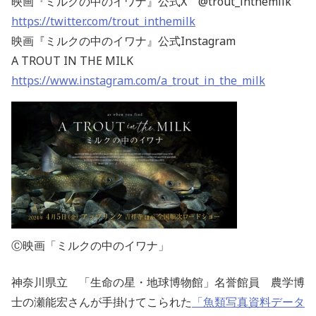
映画『ミルクの中のイワナ』公式X @trout_inthemilk
https://twitter.com/trout_inthemilk
映画『ミルクの中のイワナ』公式Instagram
A TROUT IN THE MILK
https://www.instagram.com/a_trout_in_the_milk
Ⓒ映画「ミルクの中のイワナ」
神奈川県立 「生命の星・地球博物館」名誉館員 農学博
士の瀬能宏さんが手掛けてこられた
「魚類写真資料データ