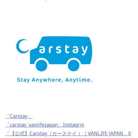
「Carstay」
「carstay_vanlifejapan」Instagrm
「【公式】Carstay（カーステイ ）｜VANLIFE JAPAN」X