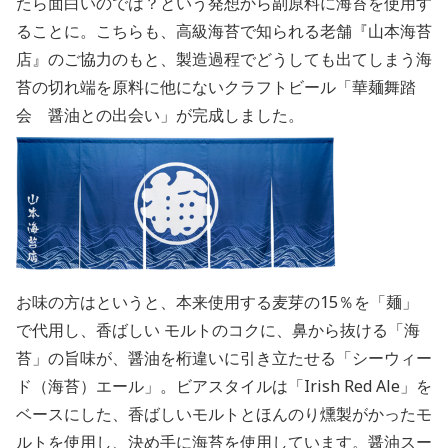
たら面白いのでは？という発想から副原料に海苔を使用す
ることに。こちらも、高級海苔で知られる老舗『山本海苔
店』のご協力のもと、製造過程でどうしても出てしまう海
苔の切れ端を原料に他にないクラフトビール「華麺舞踏
会 醤油との出会い」が完成しました。
お味の方はというと、本来使用する麦芽の15％を「麺」
で代用し、香ばしい モルトのコクに、鼻から抜ける「海
苔」の旨味が、醤油を桁違いに引き立たせる「シーウィー
ド（海苔）エール」。ビアスタイルは「Irish Red Ale」を
ベースにした、香ばしいモルトとほんのり燻製がかったモ
ルトを使用し、決め手に海苔を使用しています。醤油スー