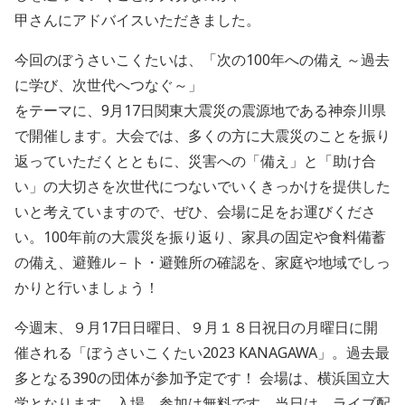
甲さんにアドバイスいただきました。
今回のぼうさいこくたいは、「次の100年への備え ～過去
に学び、次世代へつなぐ～」
をテーマに、9月17日関東大震災の震源地である神奈川県
で開催します。大会では、多くの方に大震災のことを振り
返っていただくとともに、災害への「備え」と「助け合
い」の大切さを次世代につないでいくきっかけを提供した
いと考えていますので、ぜひ、会場に足をお運びくださ
い。100年前の大震災を振り返り、家具の固定や食料備蓄
の備え、避難ル－ト・避難所の確認を、家庭や地域でしっ
かりと行いましょう！
今週末、９月17日日曜日、９月１８日祝日の月曜日に開
催される「ぼうさいこくたい2023 KANAGAWA」。過去最
多となる390の団体が参加予定です！ 会場は、横浜国立大
学となります。入場、参加は無料です。当日は、ライブ配