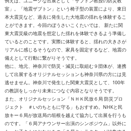
例えば、ユニークな出展として「ザブトン教授の防災教
室」。「地震ザブトン」という椅子型の装置により、東日
本大震災など、過去に発生した大地震の揺れを体験するこ
とができます。今回のぼうさいこくたいでは、 新たに関
東大震災級の地震を想定した揺れを体験できるよう準備し
ているとのことです。実際に体験すると、揺れの大きさが
リアルに感じるそうなので、家具を固定するなど、地震の
備えとして行動に繋がりそうです。
他に、地元、神奈川で防災・減災に取組む９団体が、連携
して出展するオリジナルセッションも神奈川県の方には見
逃せません。神奈川で発生した関東大震災として、100年
の教訓をしっかり未来につなぐ内容となりそうです。
また、オリジナルセッション「ＮＨＫ民放６局 防災プロ
ジェクト ＃いのちともに守る」もおすすめ。NHKと民
放キー６局が放送局の垣根を越えて協力して出展を行うも
のです。「６局アナウンサー出演のシンポジウム」以外に