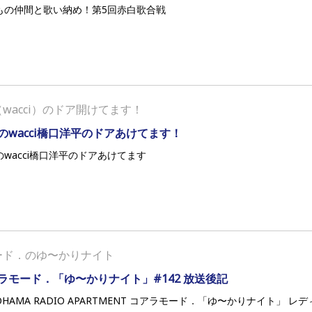
もの仲間と歌い納め！第5回赤白歌合戦
wacci）のドア開けてます！
のwacci橋口洋平のドアあけてます！
のwacci橋口洋平のドアあけてます
ード．のゆ〜かりナイト
ラモード．「ゆ〜かりナイト」#142 放送後記
OHAMA RADIO APARTMENT コアラモード．「ゆ〜かりナイト」