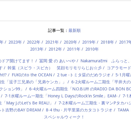
記事一覧：
最新順
4年
2023年
2022年
2021年
2020年
2019年
2018年
2017
2013年
2012年
2011年
2010年
）のドア開けてます！
冨岡 愛 の あいべや
NakamuraEmi ふらっと
す
幹葉（スピラ・スピカ） 笑顔モリモリらじお☆彡
コアラモー
t!?
FUKIのto the OCEAN
2 tue -トミタ栞のだめラジオ
5-1月曜
一期生「逗子三兄弟の「兄弟ケンカ」」
6-2火曜ルーム二期生「平井大のAlo
ロダクション99」
6-4火曜ルーム四期生「N.O.B.U!!! のRADIO DA BON 
7-1水曜ルーム一期生「Honey L DaysのRock'in Smile」EAM-
7-
ay J.のLet's Be REAL!」
7-2木曜ルーム三期生 - 裏マンPタ
ルト吉野のBAY DREAM
8-4 thu - 片平里菜のカタコトラジオ
TAMA
スペシャルウィーク！