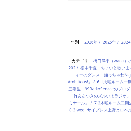
年別：
2026年
2025年
202
カテゴリ：
橋口洋平（wacci
202
松本千夏 ちょいと歌いま
ィーのダンス 踊っちゃわNigh
Ambitious!」
6-1火曜ルーム
三期生「99RadioServiceのプ
「竹友あつきのズルいよラジオ」
ミナール」
7-2木曜ルーム二期生「M
8-3 wed -サイプレス上野とロベ