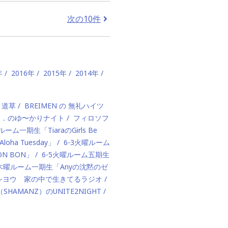
次の10件
年
2016年
2015年
2014年
、道草
BREIMEN の 無礼ハイツ
ド．のゆ〜かりナイト
フィロソフ
ルーム一期生「TiaraのGirls Be
ha Tuesday」
6-3火曜ルーム
BON BON」
6-5火曜ルーム五期生
1木曜ルーム一期生「Anyの沈黙のゼ
カハシヨウ 家の中で生きてるラジオ
（SHAMANZ）のUNITE2NIGHT