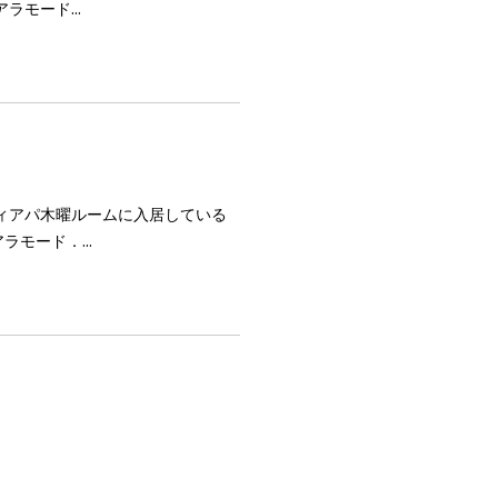
モード...
 レディアパ木曜ルームに入居している
モード．...