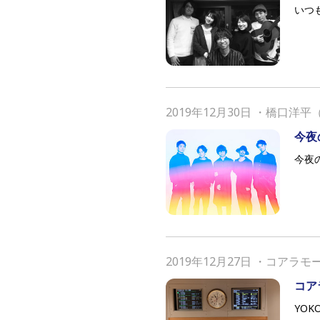
いつ
2019年12月30日
・
橋口洋平（
今夜
今夜
2019年12月27日
・
コアラモ
コア
YOK