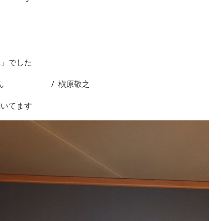
鱗」でした
 うん / 槇原敬之
続いてます