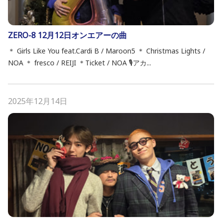
ZERO-8 12月12日オンエアーの曲
＊ Girls Like You feat.Cardi B / Maroon5 ＊ Christmas Lights /
NOA ＊ fresco / REIJI ＊Ticket / NOA 🎙️アカ...
2025年12月14日