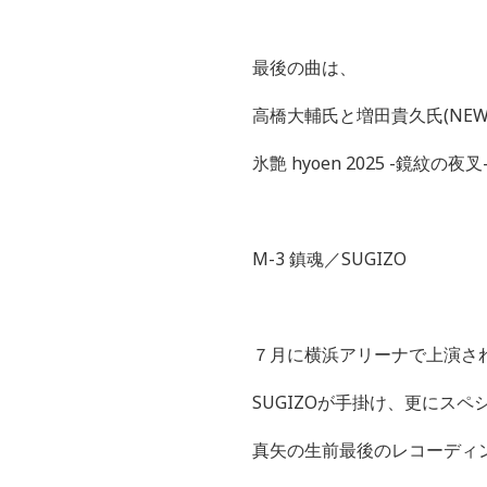
最後の曲は、
高橋大輔氏と増田貴久氏
(NEW
氷艶
hyoen 2025 -
鏡紋の夜叉
M-3
鎮魂／
SUGIZO
７月に横浜アリーナで上演さ
SUGIZO
が手掛け、更にスペ
真矢の生前最後のレコーディ