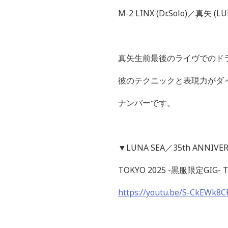
M-2 LINX (Dr.Solo)
／真矢
(LU
真矢生前最後のライヴでのド
彼のテクニックと表現力がダ
ナンバーです。
▼
LUNA SEA
／
35th ANNIVER
TOKYO 2025 -
黒服限定
GIG- 
https://youtu.be/S-CkEWk