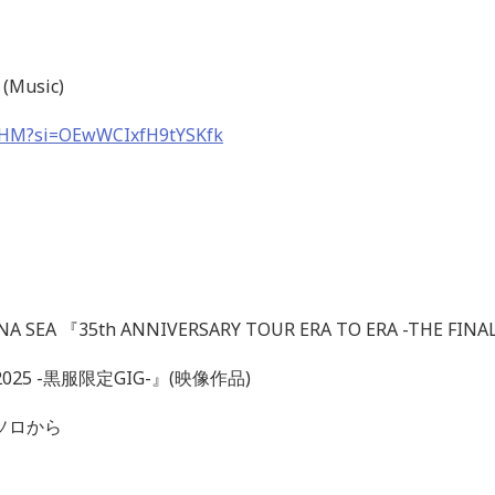
(Music)
fNHM?si=OEwWCIxfH9tYSKfk
NA SEA
『
35th ANNIVERSARY TOUR ERA TO ERA -THE FINA
025 -
黒服限定
GIG-
』
(
映像作品
)
ソロから