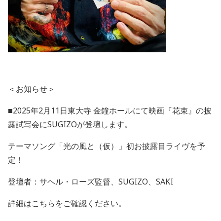
＜お知らせ＞
■
2025
年
2
月
11
日東大寺 金鐘ホールにて映画『花束』の披
露試写会に
SUGIZO
が登壇します。
テーマソング「光の風と（仮）」初お披露目ライヴを予
定！
登壇者：サヘル・ローズ監督、
SUGIZO
、
SAKI
詳細はこちらをご確認ください。