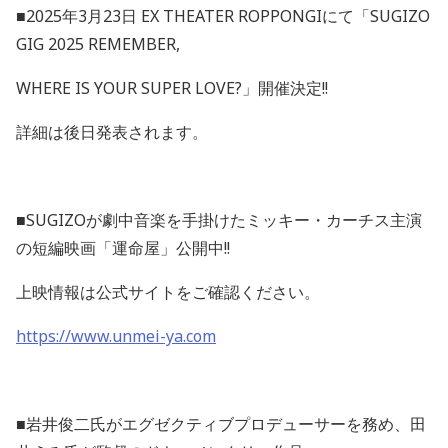
■
2025
年
3
月
23
日
EX THEATER ROPPONGI
にて「
SUGIZO
GIG 2025 REMEMBER,
WHERE IS YOUR SUPER LOVE?
」開催決定
!!
詳細は後日発表されます。
■
SUGIZO
が劇中音楽を手掛けたミッキー・カーチス主演
の短編映画「運命屋」公開中
!!
上映情報は公式サイトをご確認ください。
https://www.unmei-ya.com
■岩井俊二氏がエグゼクティブプロデューサーを務め、田