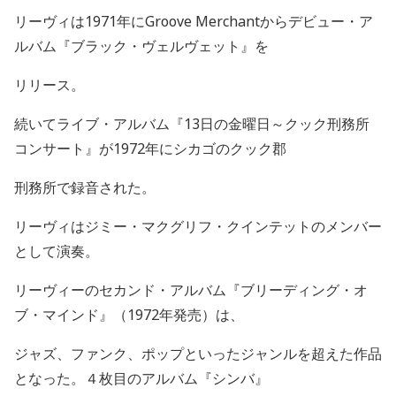
リーヴィは
1971
年に
Groove Merchant
からデビュー・ア
ルバム『ブラック・ヴェルヴェット』を
リリース。
続いてライブ・アルバム『
13
日の金曜日～クック刑務所
コンサート』が
1972
年にシカゴのクック郡
刑務所で録音された。
リーヴィはジミー・マクグリフ・クインテットのメンバー
として演奏。
リーヴィーのセカンド・アルバム『ブリーディング・オ
ブ・マインド』（
1972
年発売）は、
ジャズ、ファンク、ポップといったジャンルを超えた作品
となった。４枚目のアルバム『シンバ』