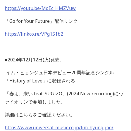
https://youtu.be/MoEc_HMZVuw
「
Go for Your Future
」配信リンク
https://linkco.re/VPg1S1b2
■
2024
年
12
月
12
日
(
火
)
発売。
イム・ヒョンジュ日本デビュー
20
周年記念シングル
「
History of Love
」に収録される
「春よ、来い
feat. SUGIZO
」
(2024 New recording)
にヴ
ァイオリンで参加しました。
詳細はこちらをご確認ください。
https://www.universal-music.co.jp/lim-hyung-joo/