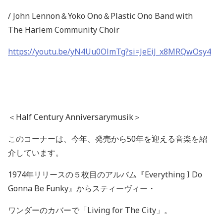
/ John Lennon
＆
Yoko Ono
＆
Plastic Ono Band with
The Harlem Community Choir
https://youtu.be/yN4Uu0OlmTg?si=JeEiJ_x8MRQwOsy4
＜
Half Century Anniversarymusik
＞
このコーナーは、今年、発売から
50
年を迎える音楽を紹
介しています。
1974
年リリースの５枚目のアルバム『
Everything I Do
Gonna Be Funky
』からスティーヴィー・
ワンダーのカバーで「
Living for The City
」。