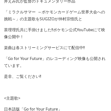
井えみ氏が監督のドキュメンタリー作品
「ミラクルサマー
～ポケモンカードゲーム世界大会への
挑戦～」の主題歌を
SUGIZO
が仲村宗悟氏と
茶理理氏共に手掛けました
!!
ポケモン公式
YouTube
にて映
像公開中！
楽曲は各ストリーミングサービスにて配信中
!!
「
Go for Your Future
」のレコーディング映像も公開され
ています。
是非、ご覧ください
!!
<
主題歌
>
日本語版「
Go for Your Future
」