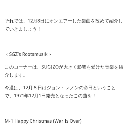
それでは、
12
月
8
日にオンエアーした楽曲を改めて紹介し
ていきましょう！
＜
SGZ’s Rootsmusik
＞
このコーナーは、
SUGIZO
が大きく影響を受けた音楽を紹
介します。
今週は、
12
月８日はジョン・レノンの命日ということ
で、
1971
年
12
月
1
日発売となったこの曲を！
M-1 Happy Christmas (War Is Over)