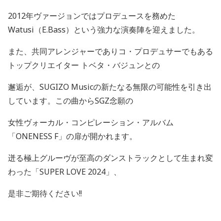
2012
年ヴァージョンではプロデュースを務めた
Watusi
（
E.Bass
）という強力な演奏陣を迎えました。
また、共同アレンジャーでありコ・プロデュサーでもある
トップクリエイター トベタ・バジュンとの
邂逅が、
SUGIZO Music
の新たなる無限の可能性を引き出
しています。この曲から
SGZ
念願の
女性ヴォーカル・コンピレーション・アルバム
「
ONENESS F
」の扉が開かれます。
迸る極上グルーヴが至高のダンストラックとして生まれ変
わった「
SUPER LOVE 2024
」、
是非ご期待ください
!!