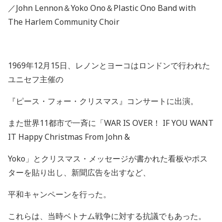
／
John Lennon
＆
Yoko Ono
＆
Plastic Ono Band with
The Harlem Community Choir
1969
年
12
月
15
日、レノンとヨーコはロンドンで行われた
ユニセフ主催の
『ピース・フォー・クリスマス』コンサートに出演。
また世界
11
都市で一斉に「
WAR IS OVER
！
IF YOU WANT
IT Happy Christmas From John &
Yoko
」とクリスマス・メッセージが書かれた看板やポス
ターを貼り出し、新聞広告を出すなど、
平和キャンペーンを行った。
これらは、当時ベトナム戦争に対する抗議でもあった。