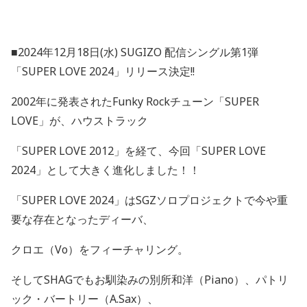
■
2024
年
12
月
18
日
(
水
) SUGIZO
配信シングル第
1
弾
「
SUPER LOVE 2024
」リリース決定
!!
2002
年に発表された
Funky Rock
チューン「
SUPER
LOVE
」が、ハウストラック
「
SUPER LOVE 2012
」を経て、今回「
SUPER LOVE
2024
」として大きく進化しました！！
「
SUPER LOVE 2024
」は
SGZ
ソロプロジェクトで今や重
要な存在となったディーバ、
クロエ（
Vo
）をフィーチャリング。
そして
SHAG
でもお馴染みの別所和洋（
Piano
）、パトリ
ック・バートリー（
A.Sax
）、