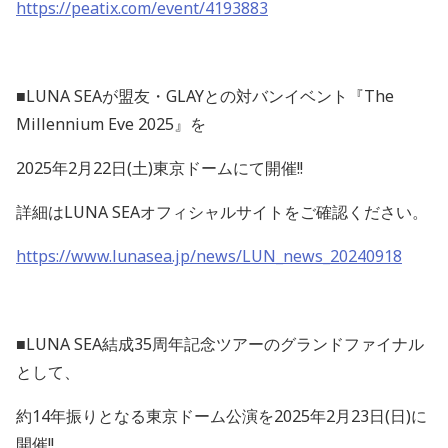
https://peatix.com/event/4193883
■
LUNA SEA
が盟友・
GLAY
との対バンイベント『
The
Millennium Eve 2025
』を
2025
年
2
月
22
日
(
土
)
東京ドームにて開催
!!
詳細は
LUNA SEA
オフィシャルサイトをご確認ください。
https://www.lunasea.jp/news/LUN_news_20240918
■
LUNA SEA
結成
35
周年記念ツアーのグランドファイナル
として、
約
14
年振りとなる東京ドーム公演を
2025
年
2
月
23
日
(
日
)
に
開催
!!