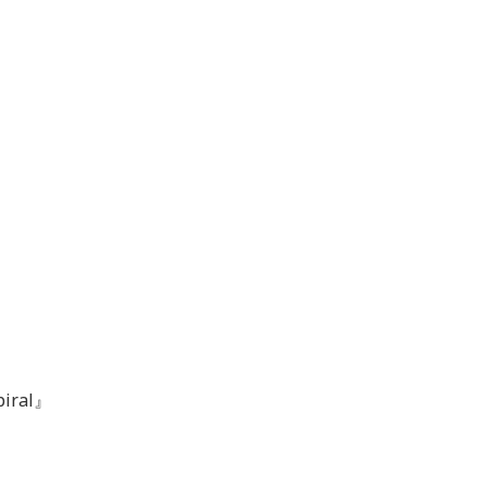
iral
』