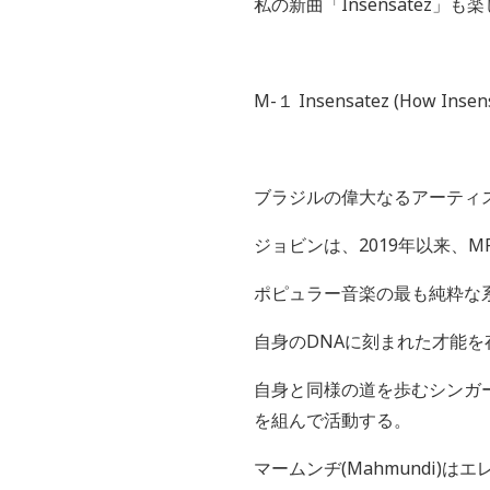
私の新曲「
Insensatez
」も楽
M-
１
Insensatez (How Insens
ブラジルの偉大なるアーティ
ジョビンは、
2019
年以来、
M
ポピュラー音楽の最も純粋な
自身の
DNA
に刻まれた才能を
自身と同様の道を歩むシンガ
を組んで活動する。
マームンヂ
(Mahmundi)
はエ