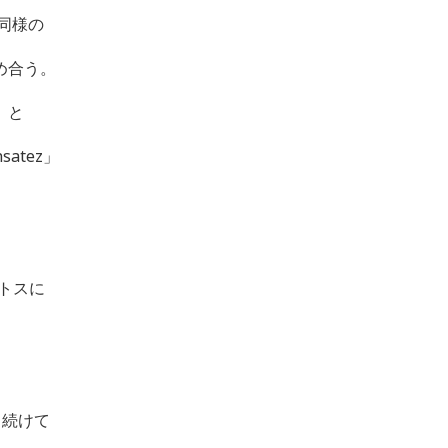
同様の
め合う。
）と
nsatez
」
トスに
し続けて