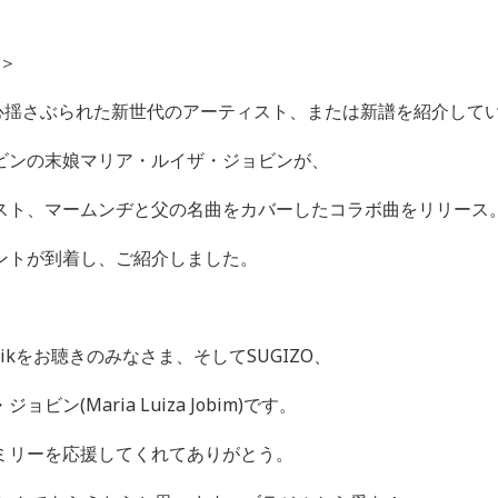
＞
心揺さぶられた新世代のアーティスト、または新譜を紹介して
ビンの末娘マリア・ルイザ・ジョビンが、
スト、マームンヂと父の名曲をカバーしたコラボ曲をリリース
ントが到着し、ご紹介しました。
ik
をお聴きのみなさま、そして
SUGIZO
、
・ジョビン
(Maria Luiza Jobim)
です。
ミリーを応援してくれてありがとう。