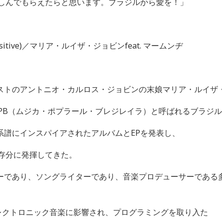
しんでもらえたらと思います。ブラジルから愛を！」
itive)
／マリア・ルイザ・ジョビン
feat.
マームンヂ
ストのアントニオ・カルロス・ジョビンの末娘マリア・ルイザ
PB
（ムジカ・ポプラール・ブレジレイラ）と呼ばれるブラジル
系譜にインスパイアされたアルバムと
EP
を発表し、
存分に発揮してきた。
ーであり、ソングライターであり、音楽プロデューサーである
レクトロニック音楽に影響され、プログラミングを取り入た