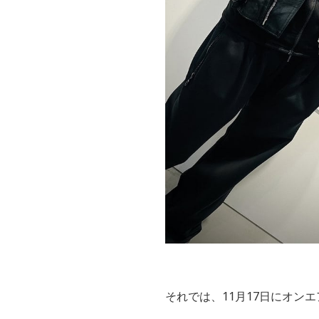
それでは、
11
月
17
日にオンエ