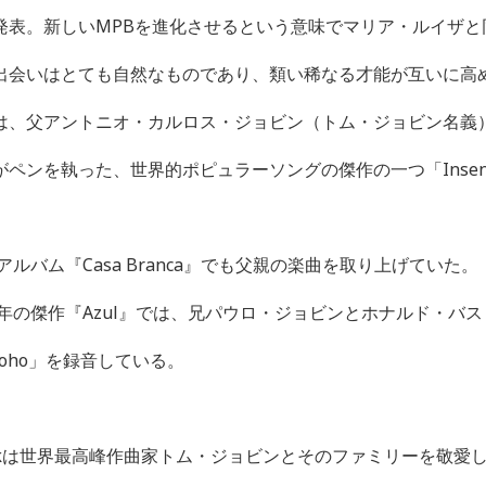
発表。新しい
MPB
を進化させるという意味でマリア・ルイザと
出会いはとても自然なものであり、類い稀なる才能が互いに高
は、父アントニオ・カルロス・ジョビン（トム・ジョビン名義
がペンを執った、世界的ポピュラーソングの傑作の一つ「
Inse
アルバム『
Casa Branca
』でも父親の楽曲を取り上げていた。
年の傑作『
Azul
』では、兄パウロ・ジョビンとホナルド・バス
oho
」を録音している。
k
は世界最高峰作曲家トム・ジョビンとそのファミリーを敬愛