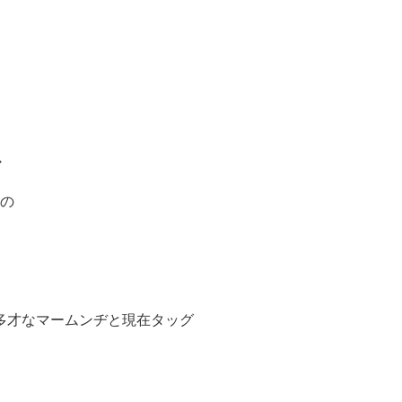
・
の
多才なマームンヂと現在タッグ