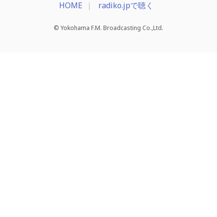
HOME
radiko.jpで聴く
© Yokohama F.M. Broadcasting Co.,Ltd.