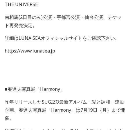
THE UNIVERSE-
南相馬
(2
日目のみ
)
公演・宇都宮公演・仙台公演、チケッ
ト再発売決定。
詳細は
LUNA SEA
オフィシャルサイトをご確認下さい。
https://www.lunasea.jp
■秦達夫写真展「
Harmony
」
昨年リリースした
SUGIZO
最新アルバム「愛と調和」連動
企画、秦達夫写真展「
Harmony
」は
7
月
19
日（月）まで開
催。