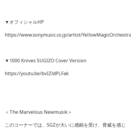
▼オフィシャル
HP
https://www.sonymusic.co.jp/artist/YellowMagicOrchestr
▼
1000 Knives SUGIZO Cover Version
https://youtu.be/bvIZldPLFak
＜
The Marvelous Newmusik
＞
このコーナーでは、
SGZ
が大いに感銘を受け、脅威を感じ