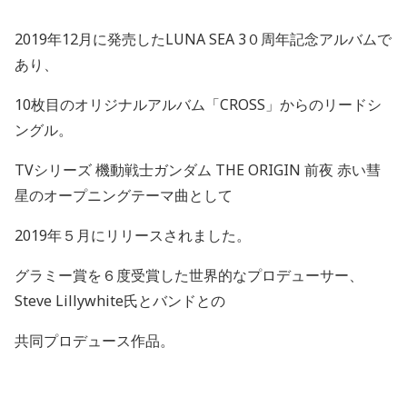
2019
年
12
月に発売した
LUNA SEA 3
０周年記念アルバムで
あり、
10
枚目のオリジナルアルバム「
CROSS
」からのリードシ
ングル。
TV
シリーズ 機動戦士ガンダム
THE ORIGIN
前夜 赤い彗
星のオープニングテーマ曲として
2019
年５月にリリースされました。
グラミー賞を６度受賞した世界的なプロデューサー、
Steve Lillywhite
氏とバンドとの
共同プロデュース作品。