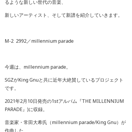
るような新しい世代の音楽、
新しいアーティスト、そして新譜を紹介していきます。
M-2 2992
／
millennium parade
今週は、
millennium parade
。
SGZ
が
King Gnu
と共に近年大絶賛しているプロジェクト
です。
2021
年
2
月
10
日発売の
1st
アルバム『
THE MILLENNIUM
PARADE
』
)
に収録。
音楽家・常田大希氏（
millennium parade/King Gnu
）が
作曲した、