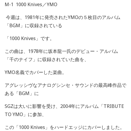
M-1 1000 Knives
／
YMO
今週は、
1981
年に発売された
YMO
の５枚目のアルバム
「
BGM
」に収録されている
「
1000 Knives
」です。
この曲は、
1978
年に坂本龍一氏のデビュー・アルバム
「千のナイフ」に収録されていた曲を、
YMO
名義でカバーした楽曲。
アグレッシヴなアナログシンセ・サウンドの最高峰作品で
ある「
BGM
」に
SGZ
は大いに影響を受け、
2004
年にアルバム「
TRIBUTE
TO YMO
」に参加、
この「
1000 Knives
」をハードエッジにカバーしました。