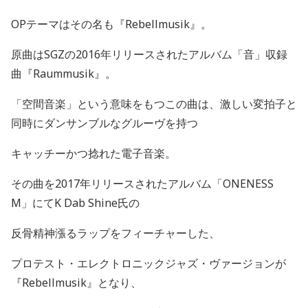
OP
テーマはその名も『
Rebellmusik
』。
原曲は
SGZ
の
2016
年リリースされたアルバム「音」収録
曲『
Raummusik
』。
「空間音楽」という意味をもつこの曲は、激しい変拍子と
同時にダンサンブルなグルーヴを持つ
キャッチーかつ捻れた電子音楽。
その曲を
2017
年リリースされたアルバム「
ONENESS
M
」にて
K Dab Shine
氏の
反骨精神漲るラップをフィーチャーした、
プロテスト・エレクトロニックジャズ・ヴァージョンが
『
Rebellmusik
』となり、