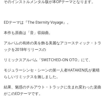
そのインストルメンタル版が本
OP
テーマとなります。
ED
テーマは『
The Eternity Voyage
』。
本作も原曲は「音」収録曲。
アルバムの有終の美を飾る美麗なアコースティック・トラ
ックを
2018
年リリースの
リミックスアルバム「
SWITCHED-ON OTO
」にて、
モジュラーシンセ・シーンの第一人者
HATAKEN
氏が素晴
らしいリミックスを施しました。
結果、魅惑のチルアウト・トラックに生まれ変わった楽曲
がこの
ED
テーマです。