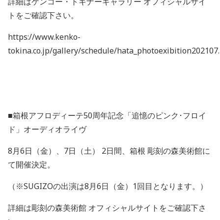
詳細はケンコー・トキナーギャラリー オフィシャルサイ
トをご確認下さい。
https://www.kenko-
tokina.co.jp/gallery/schedule/hata_photoexibition202107
■箱根アフロディーテ
50
周年記念「追憶のピンク･フロイ
ド」オーディオライヴ
8
月
6
日（金）、
7
日（土）
2
日間、箱根 彫刻の森美術館に
て開催決定。
（※
SUGIZO
の出演は
8
月
6
日（金）
1
回目となります。）
詳細は彫刻の森美術館 オフィシャルサイトをご確認下さ