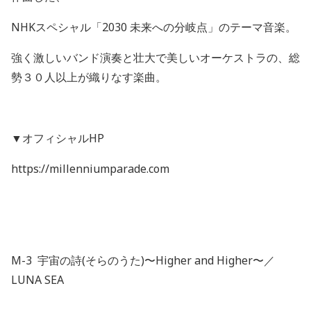
NHK
スペシャル「
2030
未来への分岐点」のテーマ音楽。
強く激しいバンド演奏と壮大で美しいオーケストラの、総
勢３０人以上が織りなす楽曲。
▼オフィシャル
HP
https://millenniumparade.com
M-3
宇宙の詩
(
そらのうた
)
〜
Higher and Higher
〜／
LUNA SEA