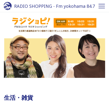
RADIO SHOPPING - Fm yokohama 84.7
生活・雑貨