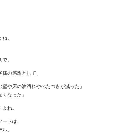
よね。
スで、
客様の感想として、
の壁や床の油汚れやべたつきが減った」
なくなった」
すよね。
フードは、
デル。