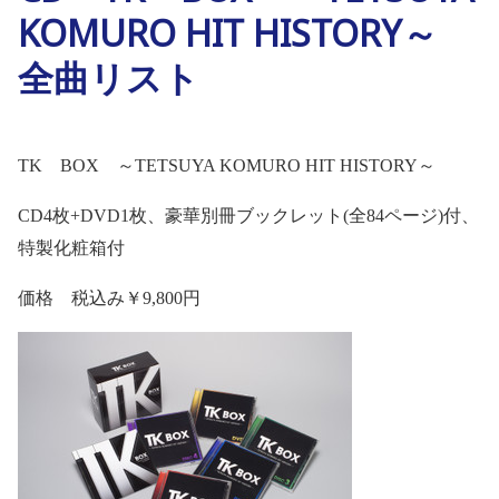
KOMURO HIT HISTORY～
全曲リスト
TK
BOX
～
TETSUYA KOMURO HIT HISTORY
～
CD4
枚
+DVD1
枚、豪華別冊ブックレット
(
全
84
ページ
)
付、
特製化粧箱付
価格 税込み￥
9,800
円