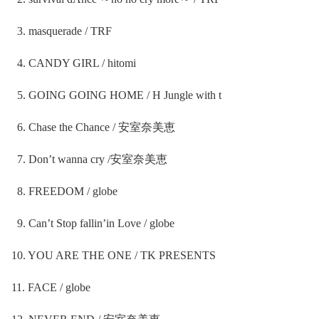
3. masquerade / TRF
4. CANDY GIRL / hitomi
5. GOING GOING HOME / H Jungle with t
6. Chase the Chance /
安室奈美恵
7. Don’t wanna cry /
安室奈美恵
8. FREEDOM / globe
9. Can’t Stop fallin’in Love / globe
10. YOU ARE THE ONE / TK PRESENTS
11. FACE / globe