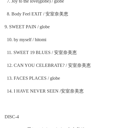
7. Joy to the love(globe) / globe
8. Body Feel EXIT /
安室奈美恵
9. SWEET PAIN / globe
10. by myself / hitomi
11. SWEET 19 BLUES /
安室奈美恵
12. CAN YOU CELEBRATE? /
安室奈美恵
13. FACES PLACES / globe
14. I HAVE NEVER SEEN /
安室奈美恵
DISC-4