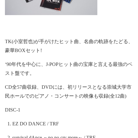
TK(
小室哲也
)
が手がけたヒット曲、名曲の軌跡をたどる、
豪華
BOX
セット
!
‘90
年代を中心に、
J-POP
ヒット曲の宝庫と言える最強のベ
スト盤です。
CD
全
57
曲収録、
DVD
には、初リリースとなる崇城大学市
民ホールでのピアノ・コンサートの映像も収録
(
全
12
曲
)
DISC-1
1. EZ DO DANCE / TRF
2. survival dAnce
～
no no cry more
～
/ TRF