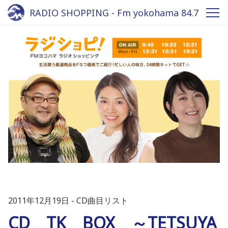
RADIO SHOPPING - Fm yokohama 84.7
2011年12月19日
CD曲目リスト
CD TK BOX ～TETSUYA