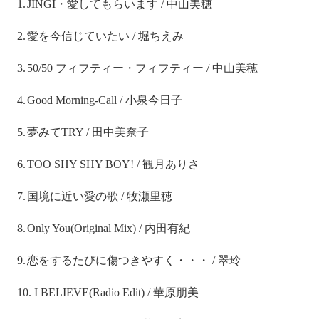
1.
JINGI
・愛してもらいます
/
中山美穂
2.
愛を今信じていたい
/
堀ちえみ
3.
50/50
フィフティー・フィフティー
/
中山美穂
4.
Good Morning-Call /
小泉今日子
5.
夢みて
TRY /
田中美奈子
6.
TOO SHY SHY BOY! /
観月ありさ
7.
国境に近い愛の歌
/
牧瀬里穂
8.
Only You(Original Mix) /
内田有紀
9.
恋をするたびに傷つきやすく・・・
/
翠玲
10.
I BELIEVE(Radio Edit) /
華原朋美