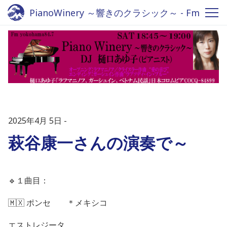
PianoWinery ～響きのクラシック～ - Fm
yokohama 84.7
2025年4月 5日
萩谷康一さんの演奏で～
🔹
１曲目：
🇲🇽
ポンセ ＊メキシコ
エストレジータ