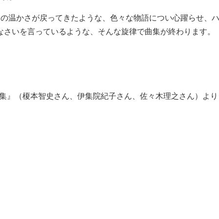
曲の温かさが戻ってきたような、色々な物語につい心躍らせ、
なさいを言っているような、そんな旋律で曲集が終わります。
品集』（榎本智史さん、伊集院紀子さん、佐々木理之さん）より
作曲