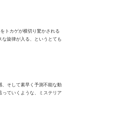
元をトカゲが横切り驚かされる
スな旋律が入る、というとても
感、そして素早く予測不能な動
這っていくような、ミステリア