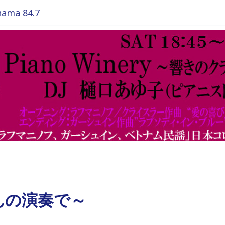
ma 84.7
んの演奏で～