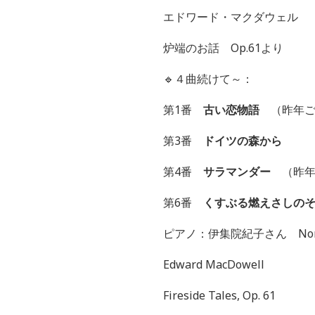
エドワード・マクダウェル
炉端のお話 Op.61より
🔹
４曲続けて～：
第1番
古い恋物語
（昨年
第3番
ドイツの森から
第4番
サラマンダー
（昨年
第6番
くすぶる燃えさしの
ピアノ：伊集院紀子さん Noriko 
Edward MacDowell
Fireside Tales, Op. 61