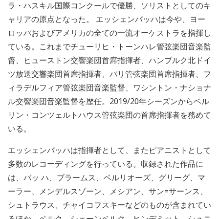
ラ・ハスキル国際コンクールで優勝、ソリストとしてのキ
ャリアの原点となった。
エッシェンバッハは今や、ヨー
ロッパおよびアメリカの全ての一流オーケストラを指揮し
ている。これまでチューリヒ・トーンハレ管弦楽団音楽監
督、ヒューストン交響楽団首席指揮者、ハンブルク北ドイ
ツ放送交響楽団首席指揮者、パリ管弦楽団首席指揮者、フ
ィラデルフィア管弦楽団音楽監督、ワシントン・ナショナ
ル交響楽団音楽監督を歴任。
2019/20
年シーズンからベル
リン・コンツェルトハウス管弦楽団の首席指揮者を務めて
いる。
エッシェンバッハは指揮者として、またピアニストとして
多数のレコーディングを行っている。収録された作品に
は、バッ
ハ、ブラームス、ベルリオーズ、グリーグ、マ
ーラー、メンデルスゾーン、メシアン、サン
=
サーンス、
シュトラウス、チャイコフスキーなどのものが含まれてい
るほか、ベルク、シェーンベルク、ヒンデミット、シュニ