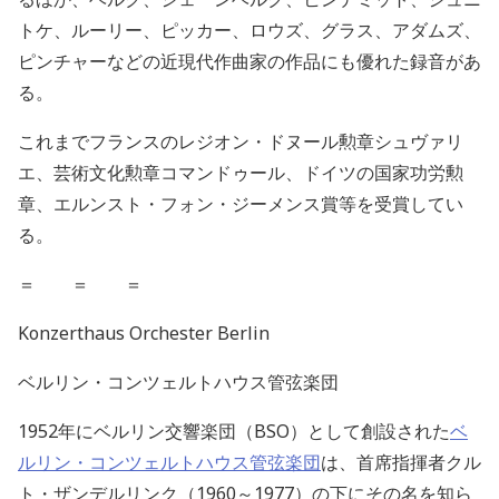
トケ、ルーリー、ピッカー、ロウズ、グラス、アダムズ、
ピンチャーなどの近現代作曲家の作品にも優れた録音があ
る。
これまでフランスのレジオン・ドヌール勲章シュヴァリ
エ、芸術文化勲章コマンドゥール、ドイツの国家功労勲
章、エルンスト・フォン・ジーメンス賞等を受賞してい
る
。
＝ ＝ ＝
Konzerthaus Orchester Berlin
ベルリン・コンツェルトハウス管弦楽団
1952
年にベルリン交響楽団（
BSO
）として創設された
ベ
ルリン・コンツェルトハウス管弦楽団
は、首席指揮者クル
ト・ザンデルリンク（
1960
～
1977
）の下にその名を知ら