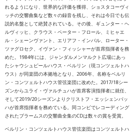
れるようになり、世界的な評価を獲得、ショスタコーヴィ
ッチの交響曲集など数々の録音を残し、それは今日でも伝
説的名盤として絶賛されている。その後、ギュンター・ヘ
ルヴィッヒ、クラウス・ペーター・フロール、ミヒャエ
ル・シェーンヴァント、エリアフ・インバル、ローター・
ツァグロセク、イヴァン・フィッシャーが首席指揮者を務
めた。
1984
年には、ジャンダルメンマルクト広場にあっ
たシャウシュピールハウス・ベルリン（現コンツェルトハ
ウス）が同楽団の本拠地となり、
2006
年、名称をベルリ
ン・コンツェルトハウス管弦楽団に改めた。
2017/18
シー
ズンからユライ・ヴァルチュハが首席客演指揮者に就任、
そして
2019/20
シーズンよりクリストフ・エッシェンバッ
ハが首席指揮者を務めている。同コンビでレコーディング
されたブラームスの交響曲全集の
CD
は数々の賞を受賞。
ベルリン・コンツェルトハウス管弦楽団はコンツェルトハ