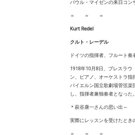
パウル・マイゼンの来日コン
＝ ＝ ＝
Kurt Redel
クルト・レーデル
ドイツの指揮者、フルート奏
1918
年
10
月
8
日、ブレスラウ
ン、ピアノ、オーケストラ指
バイエルン国立歌劇場管弦楽
し、指揮者兼独奏者となった
＊萩谷康一さんの思い出～
実際にレッスンを受けたとき
＝ ＝ ＝