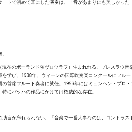
サートで初めて耳にした演奏は、「音があまりにも美しかった
者。
（現在のポーランド領ヴロツラフ）生まれれる。ブレスラウ音
揮を学び、
1938
年、ウィーンの国際吹奏楽コンクールにフルー
団の首席フルート奏者に就任。
1953
年にはミュンヘン・プロ・
。特にバッハの作品にかけては権威的な存在。
の助言が忘れられない。「音楽で一番大事なのは、コントラス