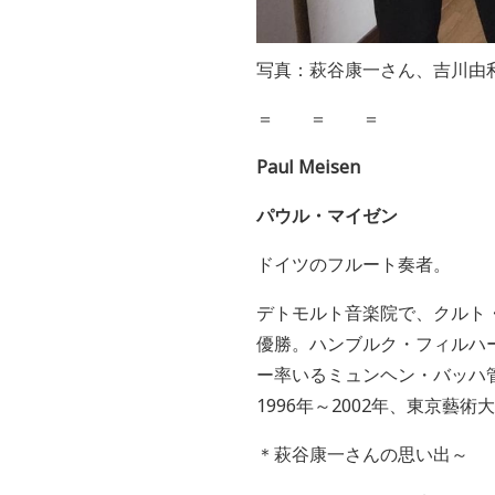
写真：萩谷康一さん、吉川由
＝ ＝ ＝
Paul Meisen
パウル・マイゼン
ドイツのフルート奏者。
デトモルト音楽院で、クルト
優勝。ハンブルク・フィルハ
ー率いるミュンヘン・バッハ
1996
年～
2002
年、東京藝術大
＊萩谷康一さんの思い出～