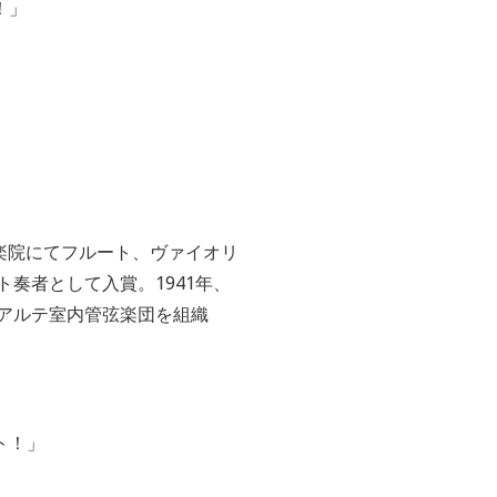
！」
楽院にてフルート、ヴァイオリ
ト奏者として入賞。
1941
年、
アルテ室内管弦楽団を組織
ト！」