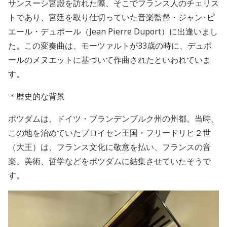
サンスーシ宮殿を訪れた際、そこでフランス人のチェリス
トであり、宮廷を取り仕切っていた音楽監督・ジャン･ピ
エール・デュポール（
Jean Pierre Duport
）に出逢いまし
た。この変奏曲は、モーツァルトが
33
歳の時に、デュポ
ールのメヌエットに基づいて作曲されたといわれていま
す。
＊歴史的な背景
ポツダムは、ドイツ・ブランデンブルク州の州都。当時、
この地を治めていたプロイセン王国・フリードリヒ２世
（大王）は、フランス文化に敬意を払い、フランスの音
楽、美術、哲学などをポツダムに結集させていたそうで
す。