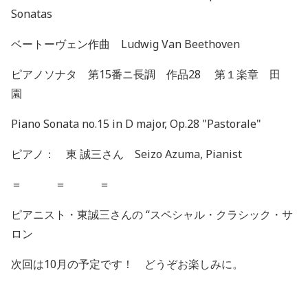
Sonatas
ベートーヴェン作曲
Ludwig Van Beethoven
ピアノソナタ 第
15
番ニ長調 作品
28
第１楽章 田
園
Piano Sonata no.15 in D major, Op.28 "Pastorale"
ピアノ： 東
誠三さん
Seizo Azuma, Pianist
＝ ＝ ＝
ピアニスト・東誠三さんの
“
スペシャル・クラシック・サ
ロン
次回は
10
月の予定です！ どうぞお楽しみに。