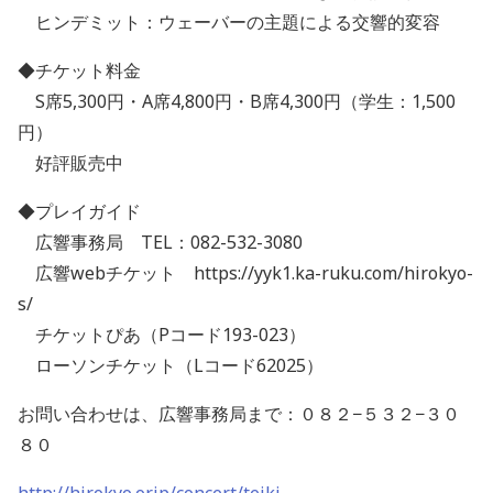
ヒンデミット：ウェーバーの主題による交響的変容
◆チケット料金
S
席
5,300
円・
A
席
4,800
円・
B
席
4,300
円（学生：
1,500
円）
好評販売中
◆プレイガイド
広響事務局
TEL
：
082-532-3080
広響
web
チケット
https://yyk1.ka-ruku.com/hirokyo-
s/
チケットぴあ（
P
コード
193-023
）
ローソンチケット（
L
コード
62025
）
お問い合わせは、広響事務局まで：０８２−５３２−３０
８０
http://hirokyo.or.jp/concert/teiki