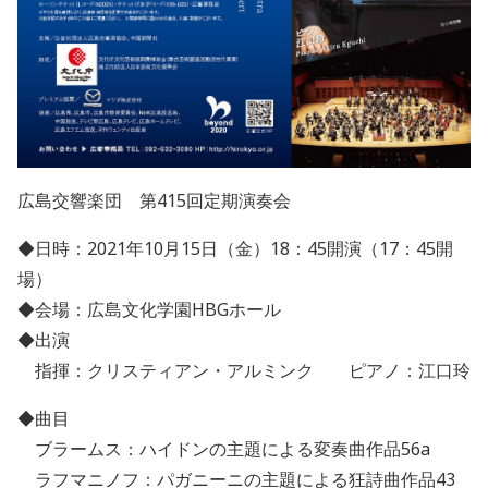
広島交響楽団 第
415
回定期演奏会
◆日時：
2021
年
10
月
15
日（金）
18
：
45
開演（
17
：
45
開
場）
◆会場：広島文化学園
HBG
ホール
◆出演
指揮：クリスティアン・アルミンク ピアノ：江口玲
◆曲目
ブラームス：ハイドンの主題による変奏曲作品
56a
ラフマニノフ：パガニーニの主題による狂詩曲作品
43