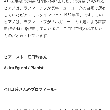
415
回定期演奏会のお話を伺いました。演奏会で弾かれる
ピアノは、ラフマニノフが長年ニューヨークの自宅で所有
していたピアノ（スタインウェイ
1932
年製）です。この
ピアノは、ラフマニノフが「パガニーニの主題による狂詩
曲作品
43
」を作曲していた頃に、ご自宅で使われていた
ものだと言われています。
ピアニスト 江口玲さん
Akira Eguchi / Pianist
<
江口
玲さんのプロフィール
>