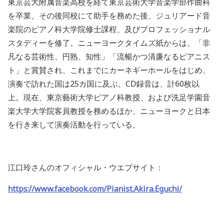
東京芸大附属音楽高校を経て東京芸術大学音楽学部作曲科
を卒業、その後同校にて助手を務めた後、ジュリアード音
楽院のピアノ科大学院修士課程、及びプロフェッショナル
スタディーを修了。ニューヨークタイムズ紙からは、「非
凡なる芸術性、円熟、知性」「流暢かつ清廉なるピアニス
ト」と賞賛され、これまでにカーネギーホールをはじめ、
演奏で訪れた国は
25
カ国に及ぶ。
CD
録音は、計
60
枚以
上。現在、東京藝術大学ピアノ科教授、および洗足学園音
楽大学大学院客員教授を務めるほか、ニューヨークと日本
を行き来して演奏活動を行っている。
江口玲さんのオフィシャル・ウエブサイト：
https://www.facebook.com/Pianist.Akira.Eguchi/