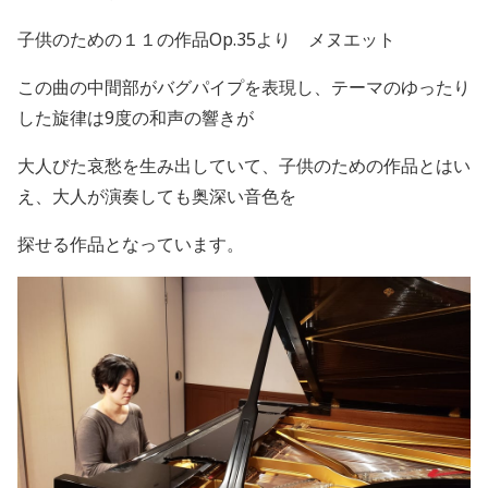
子供のための１１の作品
Op.35
より メヌエット
この曲の中間部がバグパイプを表現し、テーマのゆったり
した旋律は
9
度の和声の響きが
大人びた哀愁を生み出していて、子供のための作品とはい
え、大人が演奏しても奥深い音色を
探せる作品となっています。