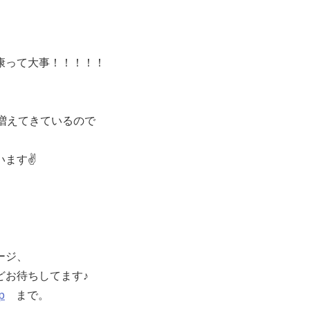
康って大事！！！！！
増えてきているので
ます✌️
ージ、
どお待ちしてます♪
p
まで。