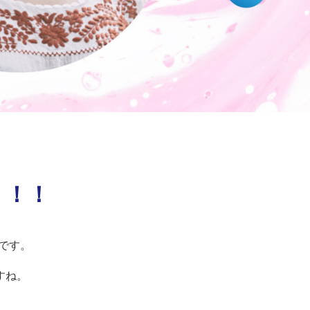
！！！
aです。
すね。