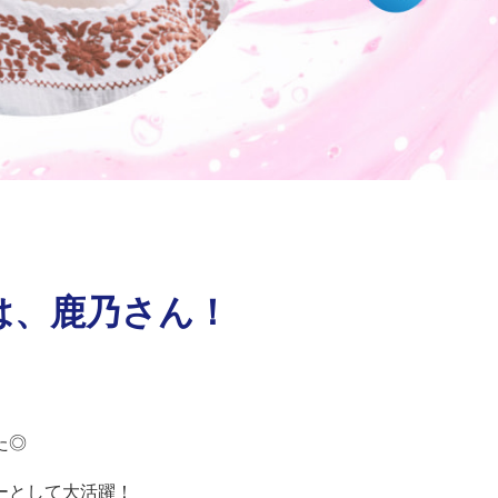
は、鹿乃さん！
た◎
ーとして大活躍！