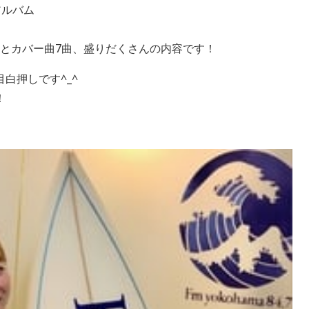
アルバム
曲とカバー曲7曲、盛りだくさんの内容です！
白押しです^_^
！