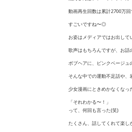
動画再生回数は累計2700万
すごいですね〜◎
お姿はメディアではお出して
歌声はもちろんですが、お話
ボブヘアに、ピンクベージュ
そんな中での運動不足話や、
少女漫画にときめかなくなっ
「それわかる〜！」
って、何回も言った(笑)
たくさん、話してくれて楽し