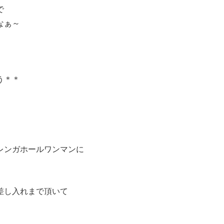
で
なぁ～
う＊＊
レンガホールワンマンに
差し入れまで頂いて