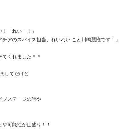
い！「れいー！」
アチアのスパイス担当、れいれい こと川嶋麗惟です！」
来てくれました＊＊
2度目ましてだけど
イブステージの話や
とや可能性が山盛り！！