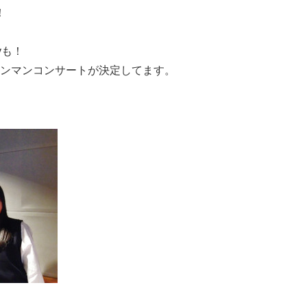
！
tyも！
ワンマンコンサートが決定してます。