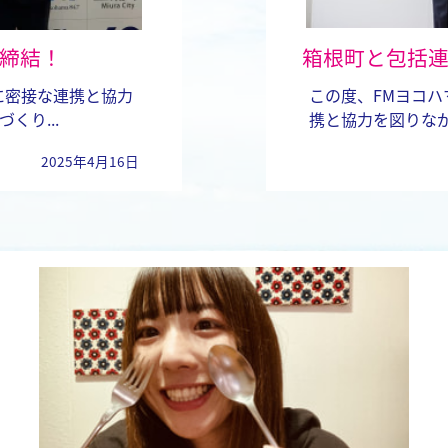
締結！
箱根町と包括
に密接な連携と協力
この度、FMヨコ
くり...
携と協力を図りなが
2025年
4月16日