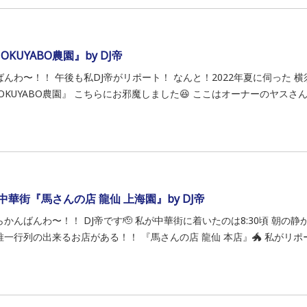
OKUYABO農園』by DJ帝
ばんわ〜！！ 午後も私DJ帝がリポート！ なんと！2022年夏に伺った 
OKUYABO農園』 こちらにお邪魔しました😆 ここはオーナーのヤスさんが
中華街『馬さんの店 龍仙 上海園』by DJ帝
らかんばんわ〜！！ DJ帝です🫡 私が中華街に着いたのは8:30頃 朝の
唯一行列の出来るお店がある！！ 『馬さんの店 龍仙 本店』🐲 私がリポー