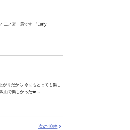
二ノ宮一馬です 『Early
上がりだから 今回もとっても楽し
で楽しかった❤️ ...
次の10件