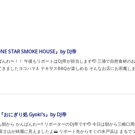
NE STAR SMOKE HOUSE』by DJ帝
ばんわ〜！！ 午後もリポートはDJ帝が担当します🫡 三浦で自然食材の
きましたヨコハマ⚓️ テキサスBBQが楽しめる そんなお店にお邪魔します🔥
おにぎり処 Gyoki's』by DJ帝
も朝から かんばんわー‼️ リポーターのDJ帝です🫡 今日は朝から三崎口周
 富士山が綺麗に見えましたよ🗻 リポート先からすぐの水戸浜は まるでプラ