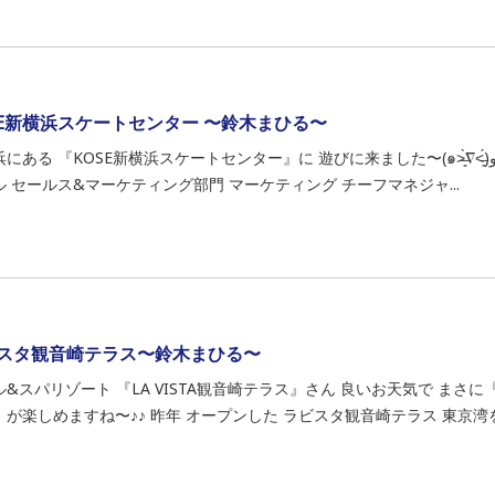
SE新横浜スケートセンター 〜鈴木まひる〜
ある 『KOSE新横浜スケートセンター』に 遊びに来ました〜(๑˃̶͈̀∇˂̶͈́)و⁾⁾ わ〜い ご案内は 新横浜プリンス
ル セールス&マーケティング部門 マーケティング チーフマネジャ...
スタ観音崎テラス〜鈴木まひる〜
ル&スパリゾート 『LA VISTA観音崎テラス』さん 良いお天気で まさ
が楽しめますね〜♪♪ 昨年 オープンした ラビスタ観音崎テラス 東京湾を一