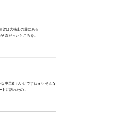
横須賀は大楠山の麓にある
 森だったところを...
静かな中華街もいいですねぇ✨ そんな
トに訪れたの...