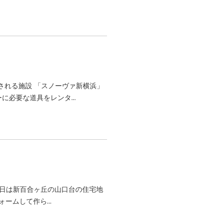
される施設 「スノーヴァ新横浜」
に必要な道具をレンタ...
今日は新百合ヶ丘の山口台の住宅地
ォームして作ら...