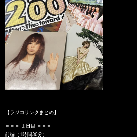
【ラジコリンクまとめ】
＝＝＝ １日目 ＝＝＝
前編（1時間30分）