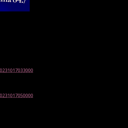
/20231017033000
/20231017050000