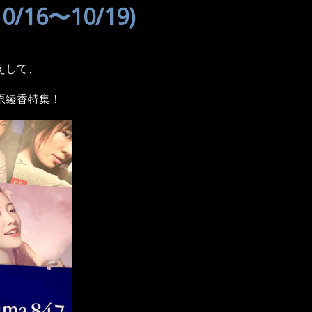
16〜10/19)
えして、
原綾香特集！