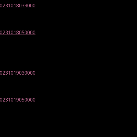
/20231018033000
/20231018050000
/20231019030000
/20231019050000