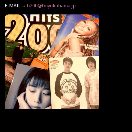
E-MAIL⇒
h200@fmyokohama.jp