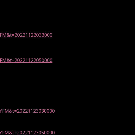
d=YFM&t=20221122033000
=YFM&t=20221122
050000
id=YFM&t=20221123030000
id=YFM&t=20221123050000