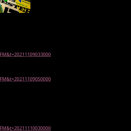
d=YFM&t=20211109033000
=YFM&t=20211109
050000
d=YFM&t=20211110030000