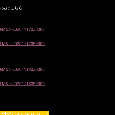
ク先はこちら
d=YFM&t=20201117033000
d=YFM&t=20201117050000
d=YFM&t=20201118030000
d=YFM&t=20201118050000
H2O_fmyokohama 」☆