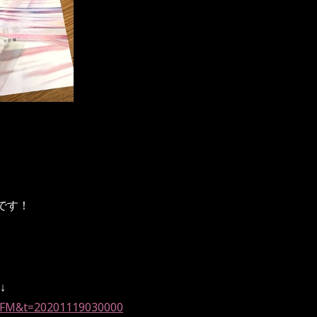
でです！
↓
d=YFM&t=20201119030000